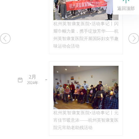
返回顶部
杭州英智康复医院•活动事记丨闪
耀巾帼力量，携手绽放芳华——杭
州英智康复医院开展国际妇女节趣
味运动会活动
2月
2024年
杭州英智康复医院•活动事记丨元
宵佳节暖意浓——杭州英智康复医
院元宵助老助残活动