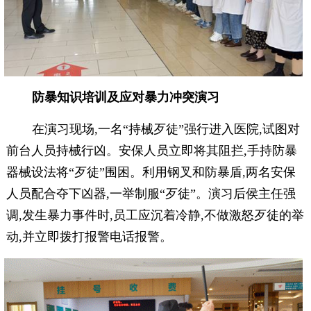
防暴知识培训及应对暴力冲突演习
在演习现场,一名“持械歹徒”强行进入医院,试图对
前台人员持械行凶。安保人员立即将其阻拦,手持防暴
器械设法将“歹徒”围困。利用钢叉和防暴盾,两名安保
人员配合夺下凶器,一举制服“歹徒”。演习后侯主任强
调,发生暴力事件时,员工应沉着冷静,不做激怒歹徒的举
动,并立即拨打报警电话报警。