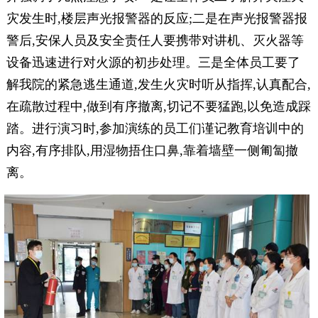
灾发生时,楼层声光报警器的反应;二是在声光报警器报
警后,安保人员及安全责任人要携带对讲机、灭火器等
设备迅速进行对火源的初步处理。三是全体员工要了
解我院的紧急逃生通道,发生火灾时听从指挥,认真配合,
在疏散过程中,做到有序撤离,切记不要猛跑,以免造成踩
踏。进行演习时,参加演练的员工们谨记教育培训中的
内容,有序排队,用湿物捂住口鼻,靠着墙壁一侧匍匐撤
离。