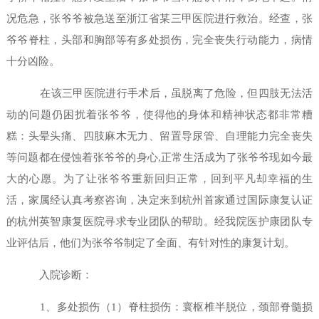
况危急，张爷爷被急送至浙江省某三甲医院进行救治。经查，张
爷爷脊柱，头部和胸部等有多处损伤，完全丧失行动能力，病情
十分凶险。
在该三甲医院进行手术后，虽脱离了危险，但四肢无法活
动的问题仍困扰着张爷爷，使得他的身体和精神状态都非常糟
糕：头晕头痛、四肢麻木无力、留置导尿管、自理能力完全丧失
等问题都在侵蚀着张爷爷的身心,正常生活成为了张爷爷现如今最
大的心愿。为了让张爷爷重新回归正常，回到平凡却幸福的生
活，家属经认真考察咨询，决定来到杭州首家通过国际康复认证
的杭州英智康复医院寻求专业团队的帮助。经我院医护康团队专
业评估后，他们为张爷爷制定了全面、有针对性的康复计划。
入院诊断：
1、多处损伤（1）脊柱损伤：寰枢椎半脱位，颈部脊髓损