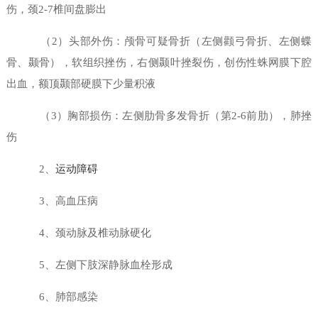
伤，颈2-7椎间盘膨出
（2）头部外伤：颅骨可疑骨折（左侧颧弓骨折、左侧蝶
骨、颞骨），软组织挫伤，右侧颞叶挫裂伤，创伤性蛛网膜下腔
出血，额顶颞部硬膜下少量积液
（3）胸部损伤：左侧肋骨多发骨折（第2-6前肋），肺挫
伤
2、
运动障碍
3、高血压病
4、颈动脉及椎动脉硬化
5、左侧下肢深静脉血栓形成
6、肺部感染