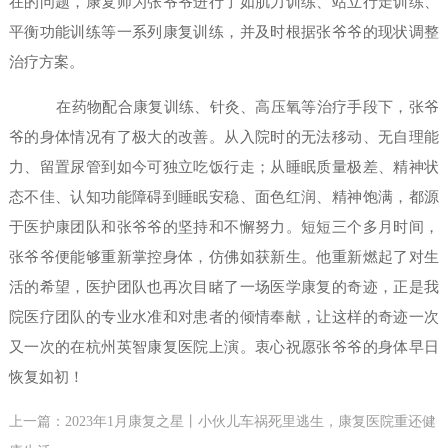
在的问题，康复师为张爷爷进行了如肌力训练、站立行走训练、
平衡功能训练等一系列康复训练，并及时根据张爷爷的现状调整
治疗方案。
在药物配合康复训练、针灸、高压氧等治疗手段下，张爷
爷的身体情况有了极大的改善。从入院时的无法移动、无自理能
力、留置尿管到如今可独立吃饭行走；从睡眠质量极差、精神状
态不佳、认知功能障碍到睡眠安稳、面色红润、精神饱满，都源
于医护康团队和张爷爷的坚持和不懈努力。短短三个多月时间，
张爷爷便能够重新掌控身体，仿佛如获新生。他重新燃起了对生
活的希望，医护团队也再次目睹了一场医学康复的奇迹，正是我
院医疗团队的专业水准和对患者的倾情奉献，让这样的奇迹一次
又一次的在杭州英智康复医院上演。衷心祝愿张爷爷的身体早日
恢复如初！
上一篇：2023年1月康复之星丨小伙儿车祸死里逃生，康复医院重还健